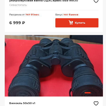
ультрозвуковая ванна ОДАСервис oda-mh30
Севастополь
Рассрочка от
767 ₽/мес.
Бонус:
140 баллов
6 999
₽
Купить
Бинокль 50x50 v1