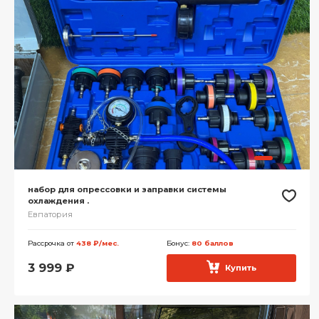
набор для опрессовки и заправки системы
охлаждения .
Евпатория
Рассрочка от
438 ₽/мес.
Бонус:
80 баллов
3 999
₽
Купить