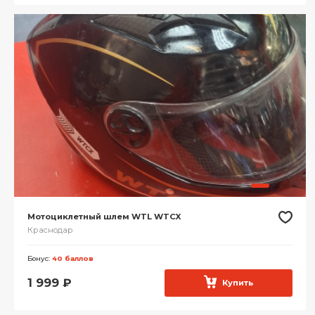
Мотоциклетный шлем WTL WTCX
Краснодар
Бонус:
40 баллов
1 999
₽
Купить