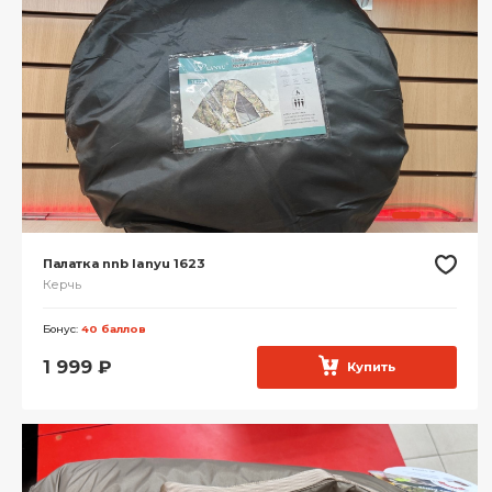
Палатка nnb lanyu 1623
Керчь
Бонус:
40 баллов
1 999
₽
Купить