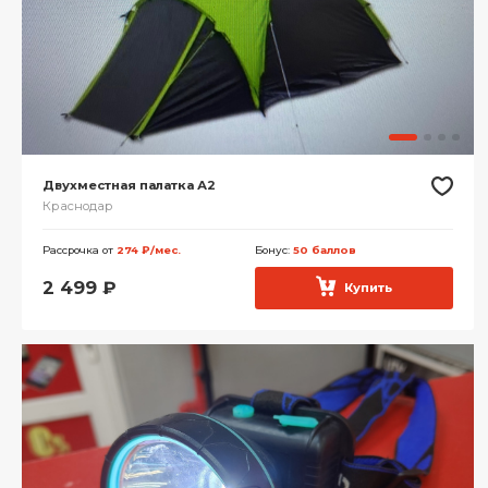
Двухместная палатка А2
Краснодар
Рассрочка от
274 ₽/мес.
Бонус:
50 баллов
2 499
₽
Купить