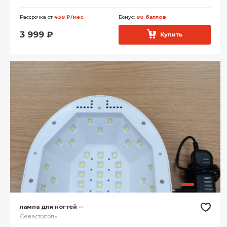
Рассрочка от
438 ₽/мес.
Бонус:
80 баллов
3 999
₽
Купить
лампа для ногтей --
Севастополь