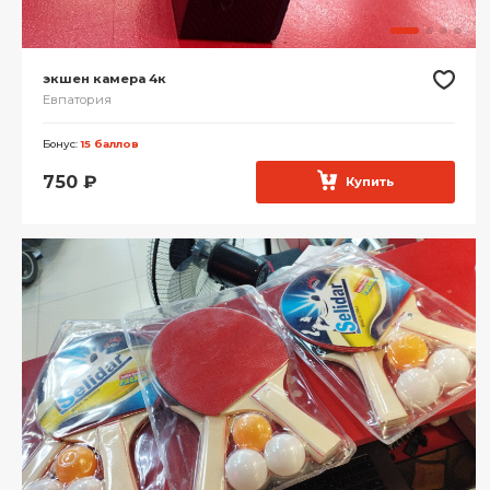
экшен камера 4к
Евпатория
Бонус:
15 баллов
750
₽
Купить