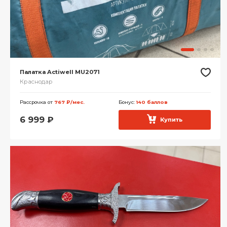
Палатка Actiwell MU2071
Краснодар
Рассрочка от
767 ₽/мес.
Бонус:
140 баллов
6 999
₽
Купить