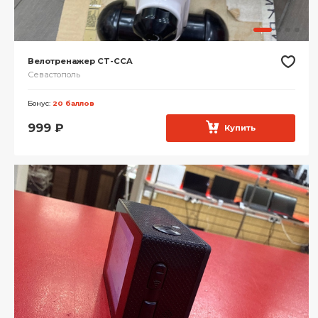
Велотренажер CT-CCA
Севастополь
Бонус:
20 баллов
999
₽
Купить