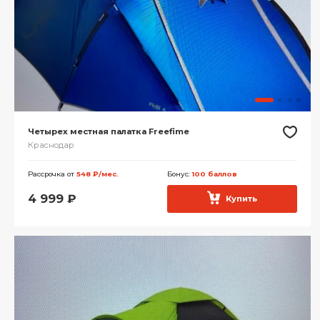
Четырех местная палатка Freefime
Краснодар
Рассрочка от
548 ₽/мес.
Бонус:
100 баллов
4 999
₽
Купить