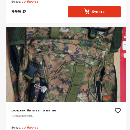
Бонус:
20 баллов
999
₽
Купить
рюкзак Витязь no name
Севастополь
Бонус:
20 баллов