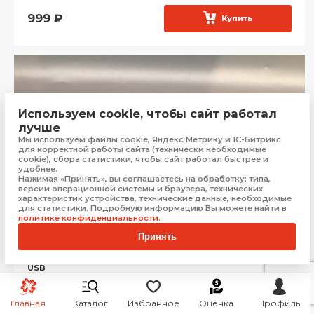
999
₽
Купить
Используем cookie, чтобы сайт работал
лучше
Мы используем файлы cookie, Яндекс Метрику и 1С-Битрикс
для корректной работы сайта (технически необходимые
cookie), сбора статистики, чтобы сайт работал быстрее и
удобнее.
Нажимая «Принять», вы соглашаетесь на обработку: типа,
версии операционной системы и браузера, технических
характеристик устройства, технические данные, необходимые
для статистики. Подробную информацию Вы можете найти в
политике конфиденциальности
.
Принять
ФОНАРЬ РУЧНОЙ ARMYTEK PRIME C2 PRO MAGNET
USB
Севастополь
Главная
Каталог
Избранное
Оценка
Профиль
Рассрочка от
493 ₽/мес.
Бонус:
90 баллов