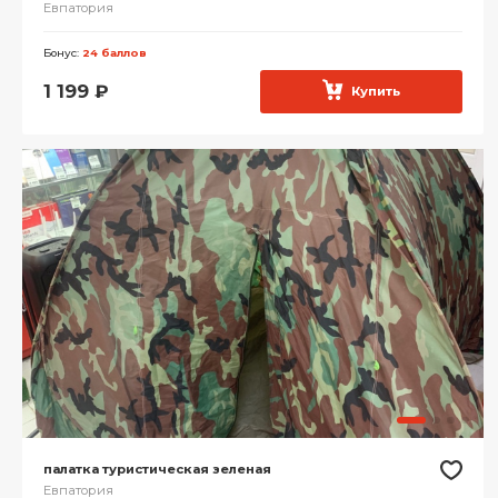
Евпатория
Бонус:
24 баллов
1 199
₽
Купить
палатка туристическая зеленая
Евпатория