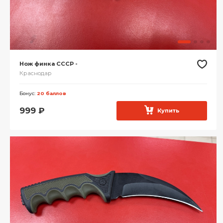
Нож финка СССР -
Краснодар
Бонус:
20 баллов
999
₽
Купить