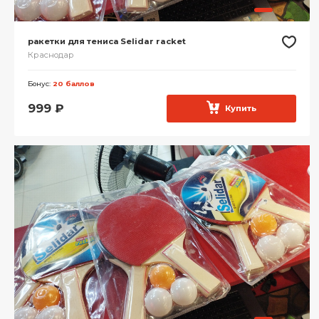
ракетки для тениса Selidar racket
Краснодар
Бонус:
20 баллов
999
₽
Купить