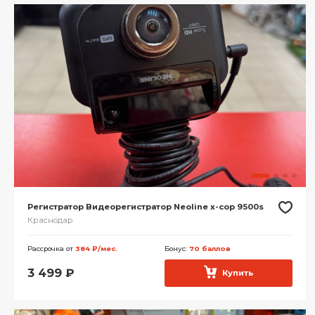
Регистратор Видеорегистратор Neoline x-cop 9500s
Краснодар
Рассрочка от
384 ₽/мес.
Бонус:
70 баллов
3 499
₽
Купить