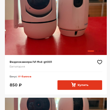
Видеокамера IVI fhd-gt001
Евпатория
Бонус:
17 баллов
850
₽
Купить