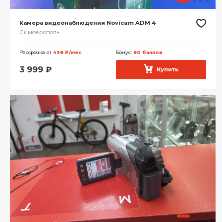
Камера видеонаблюдения Novicam ADM 4
Симферополь
Рассрочка от
438 ₽/мес.
Бонус:
80 баллов
3 999
₽
Купить