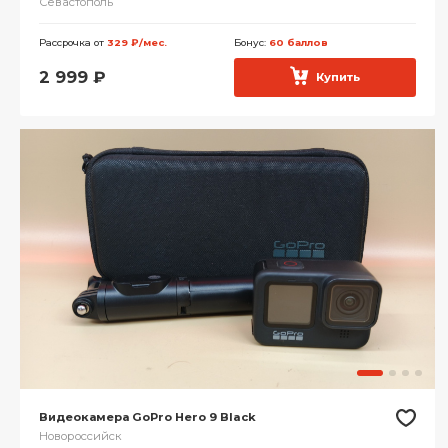
Севастополь
Рассрочка от
329 ₽/мес.
Бонус:
60 баллов
2 999
₽
Купить
Видеокамера GoPro Hero 9 Black
Новороссийск