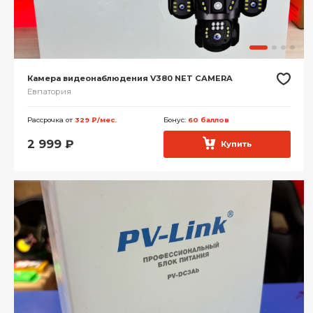
Камера видеонаблюдения V380 NET CAMERA
Евпатория
Рассрочка от
329 ₽/мес.
Бонус:
60 баллов
2 999
₽
Купить