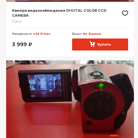
Камера видеонаблюдения DIGITAL COLOR CCD
CAMERA
Саки
Рассрочка от
438 ₽/мес.
Бонус:
80 баллов
3 999
₽
Купить