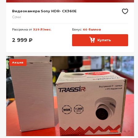
Видеокамера Sony HDR- CX360E
Сочи
Рассрочка от
329 ₽/мес.
Бонус:
60 баллов
2 999
₽
Купить
Акция