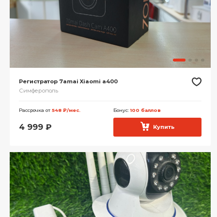
Регистратор 7amai Xiaomi a400
Симферополь
Рассрочка от
548 ₽/мес.
Бонус:
100 баллов
4 999
₽
Купить