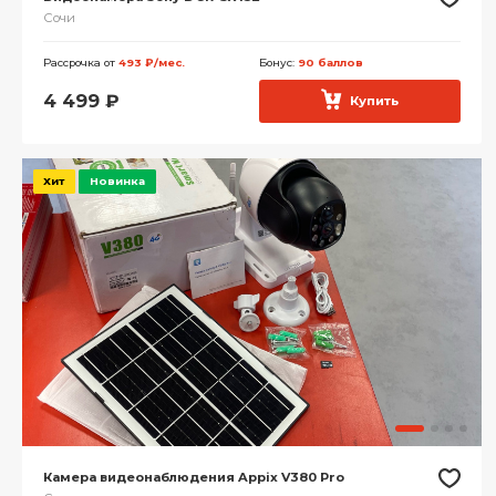
Сочи
Рассрочка от
493 ₽/мес.
Бонус:
90 баллов
4 499
₽
Купить
Хит
Новинка
Камера видеонаблюдения Appix V380 Pro