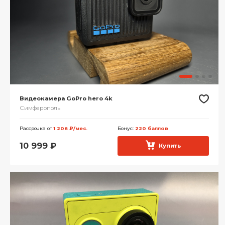
Видеокамера GoPro hero 4k
Симферополь
Рассрочка от
1 206 ₽/мес.
Бонус:
220 баллов
10 999
₽
Купить