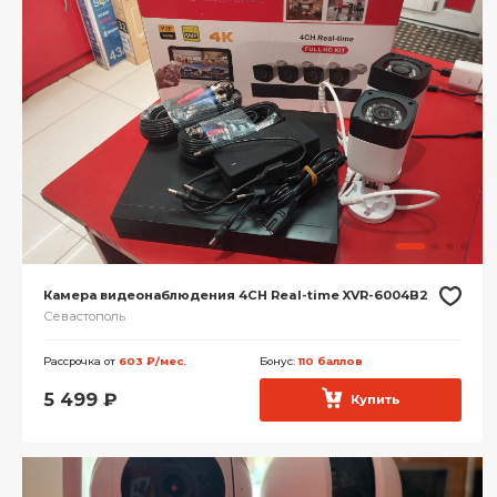
Камера видеонаблюдения 4CH Real-time XVR-6004B2
Севастополь
Рассрочка от
603 ₽/мес.
Бонус:
110 баллов
5 499
₽
Купить