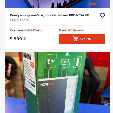
Камера видеонаблюдения Novicam PRO NC42VP
Симферополь
Рассрочка от
658 ₽/мес.
Бонус:
120 баллов
5 999
₽
Купить