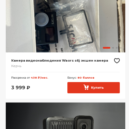
Камера видеонаблюдения Waors s6j экшен камера
Керчь
Рассрочка от
438 ₽/мес.
Бонус:
80 баллов
3 999
₽
Купить