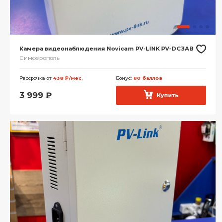
Камера видеонаблюдения Novicam PV-LINK PV-DC3AB
Симферополь
Рассрочка от
438 ₽/мес.
Бонус:
80 баллов
3 999
₽
Купить