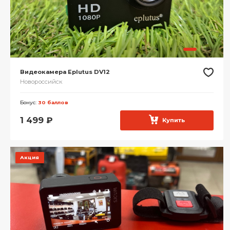
Видеокамера Eplutus DV12
Новороссийск
Бонус:
30 баллов
1 499
₽
Купить
Акция