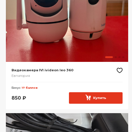
Видеокамера IVI ivideon leo 360
Евпатория
Бонус:
17 баллов
850
₽
Купить