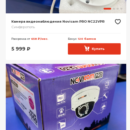
Камера видеонаблюдения Novicam PRO NC22VPR
Симферополь
Рассрочка от
658 ₽/мес.
Бонус:
120 баллов
5 999
₽
Купить