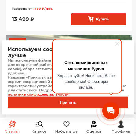
Рассрочка от
1 480 ₽/мес.
13 499
₽
Купить
Акция
Используем cookie, чтобы сайт работал
лучше
Мы используем файлы cookie, Яндекс Метрику и 1С-Битрикс
Cеть комиссионных
для корректной работы сайта (технически необходимые
магазинов Удача
cookie), сбора статистики, чтобы сайт работал быстрее и
удобнее.
Здравствуйте! Напишите Ваше
Нажимая «Принять», вы соглашаетесь на обработку: типа,
сообщение! Операторы
версии операционной системы и браузера, технических
характеристик устройства, технические данные, необходимые
онлайн.
для статистики. Подробную информацию Вы можете найти в
политике конфиденциальности
.
Принять
Видеокамера JVC gr d320e
Симферополь
Главная
Каталог
Избранное
Оценка
Профиль