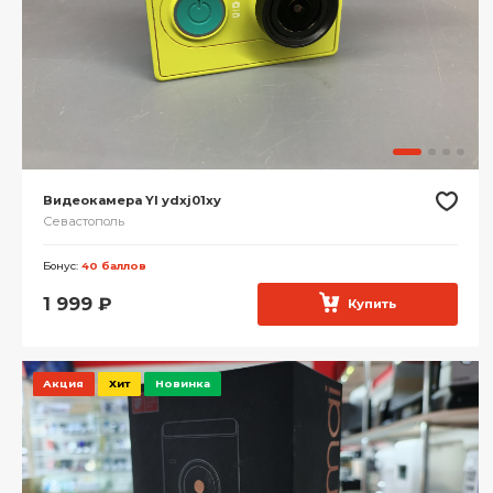
Видеокамера YI ydxj01xy
Севастополь
Бонус:
40 баллов
1 999
₽
Купить
Акция
Хит
Новинка