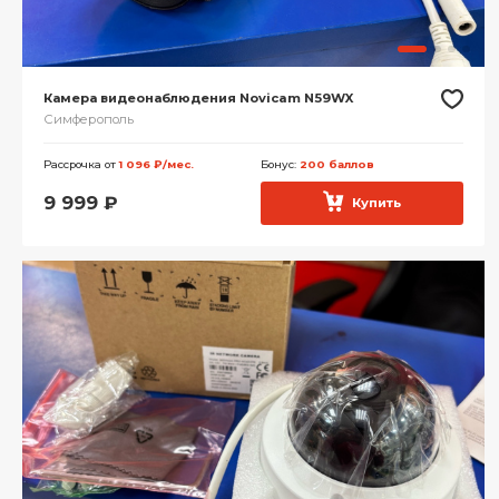
Камера видеонаблюдения Novicam N59WX
Симферополь
Рассрочка от
1 096 ₽/мес.
Бонус:
200 баллов
9 999
₽
Купить