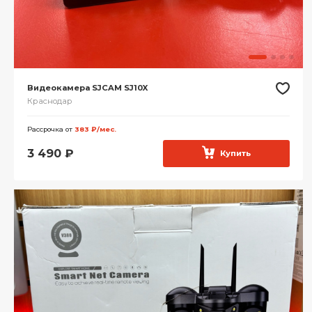
Видеокамера SJCAM SJ10X
Краснодар
Рассрочка от
383 ₽/мес.
3 490
₽
Купить