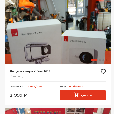
Видеокамера Yi Yas 1616
Краснодар
Рассрочка от
329 ₽/мес.
Бонус:
60 баллов
2 999
₽
Купить