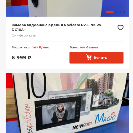
Камера видеонаблюдения Novicam PV-LINK PV-
DC10A+
Симферополь
Рассрочка от
767 ₽/мес.
Бонус:
140 баллов
6 999
₽
Купить