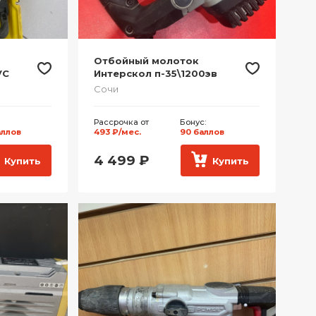
Отбойный молоток
VC
Интерскол п-35\1200эв
Сочи
Рассрочка от
Бонус:
аллов
493 ₽/мес.
90 баллов
4 499
₽
Купить
Купить