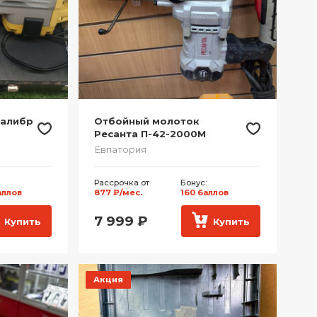
Калибр
Отбойный молоток
Ресанта П-42-2000М
Евпатория
Рассрочка от
Бонус:
аллов
877 ₽/мес.
160 баллов
7 999
₽
Купить
Купить
Акция