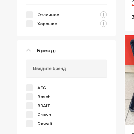
Р
4
i
Отличное
i
Хорошее
Бренд:
AEG
Bosch
BRAIT
Crown
Dewalt