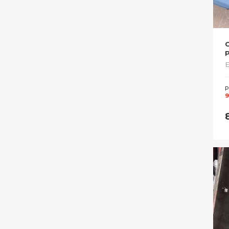
P
Е
Р
9