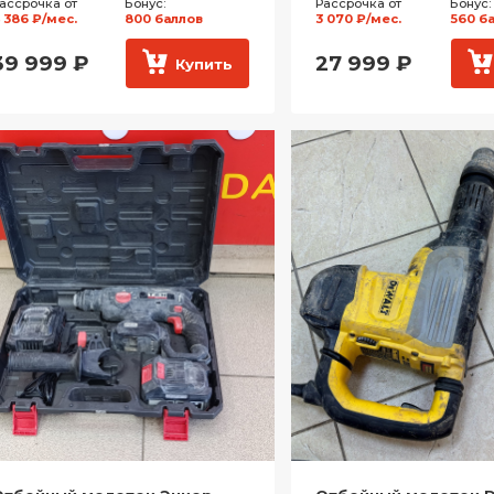
ассрочка от
Бонус:
Рассрочка от
Бонус:
 386 ₽/мес.
800 баллов
3 070 ₽/мес.
560 б
39 999
₽
27 999
₽
Купить