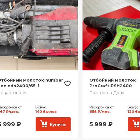
Отбойный молоток number
Отбойный молоток
ne edh2400/65-1
ProCraft PSH2400
евастополь
Ростов-на-Дону
ассрочка от
Бонус:
Рассрочка от
Бонус:
67 ₽/мес.
140 баллов
658 ₽/мес.
120 б
6 999
₽
5 999
₽
Купить