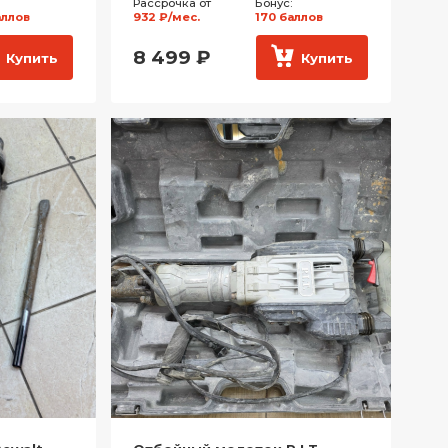
Рассрочка от
Бонус:
аллов
932 ₽/мес.
170 баллов
8 499
₽
Купить
Купить