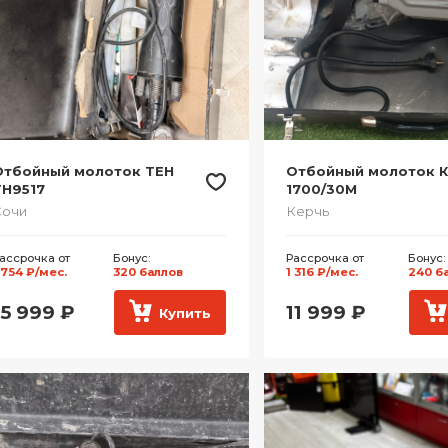
Отбойный молоток TEH
Отбойный молоток 
TH9517
1700/30М
Сочи
Керчь
ассрочка от
Бонус:
Рассрочка от
Бонус:
 754 ₽/мес.
320 баллов
1 316 ₽/мес.
240 б
15 999
₽
11 999
₽
Купить