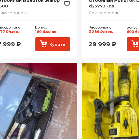
Отбойный молоток Энкор
Отбойный молоток D
500
d25773 -qs
Симферополь
Симферополь
ассрочка от
Бонус:
Рассрочка от
Бонус:
77 ₽/мес.
160 баллов
3 289 ₽/мес.
600 б
7 999
₽
29 999
₽
Купить