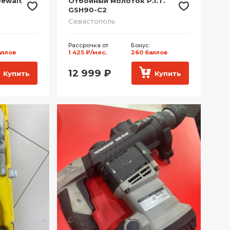
ewalt
Отбойный молоток P.I.T.
GSH90-C2
Севастополь
Рассрочка от
Бонус:
аллов
1 425 ₽/мес.
260 баллов
12 999
₽
Купить
Купить