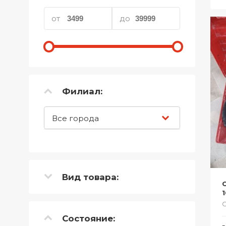
Телефоны
от
до
Товары для дома
Фото и видеотехника
Хобби и отдых
Филиал:
Акционные товары
Проданные товары
Все города
Вид товара:
О
Состояние: