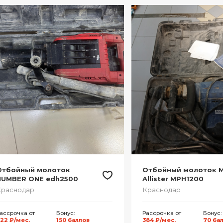
Отбойный молоток
Отбойный молоток 
NUMBER ONE edh2500
Allister MPH1200
Краснодар
Краснодар
ассрочка от
Бонус:
Рассрочка от
Бонус:
22 ₽/мес.
150 баллов
384 ₽/мес.
70 ба