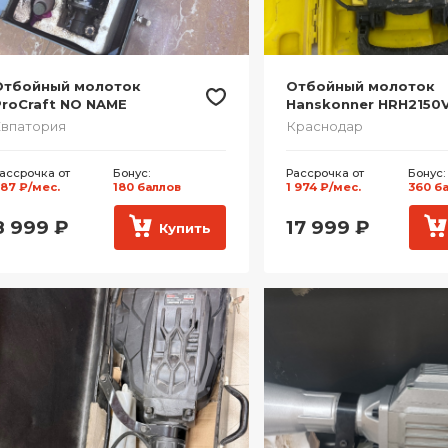
Отбойный молоток
Отбойный молоток
roCraft NO NAME
Hanskonner HRH2150
впатория
Краснодар
ассрочка от
Бонус:
Рассрочка от
Бонус:
87 ₽/мес.
180 баллов
1 974 ₽/мес.
360 б
8 999
₽
17 999
₽
Купить