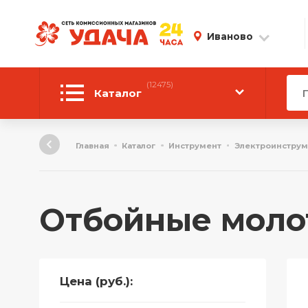
Иваново
(12475)
Каталог
Автотовары
Главная
Каталог
Инструмент
Электроинструм
Аудиотехника
Инструмент
Отбойные моло
Компьютерная техника
Личные вещи
Цена (руб.):
ТВ и Видео