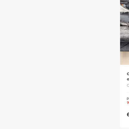
o
С
Р
7