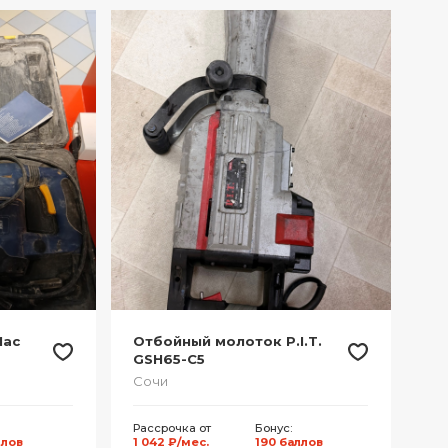
Mac
Отбойный молоток P.I.T.
GSH65-C5
Сочи
Рассрочка от
Бонус:
ллов
1 042 ₽/мес.
190 баллов