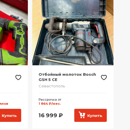
Отбойный молоток Bosch
GSH 5 CE
Севастополь
Рассрочка от
аллов
1 864 ₽/мес.
16 999
₽
Купить
Купить