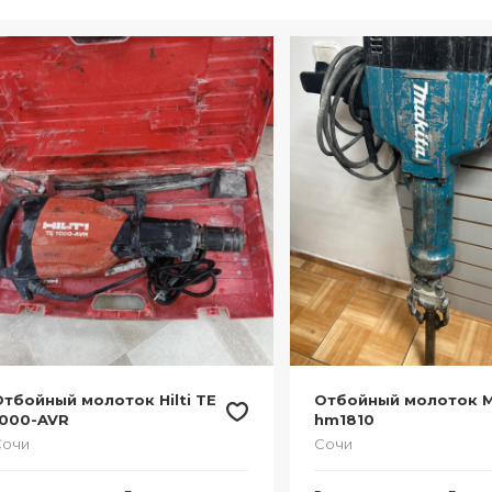
тбойный молоток Hilti TE
Отбойный молоток M
1000-AVR
hm1810
Сочи
Сочи