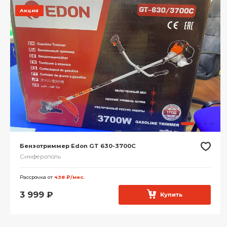
Акция
Бензотриммер Edon GT 630-3700C
Симферополь
Рассрочка от
438 ₽/мес.
3 999
₽
Купить